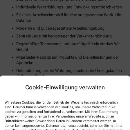
Individuelle Weiterbildungs- und Entwicklungsmöglichkeiten
Flexibles Arbeitszeitmodell für eine ausgewogene Work-Life-
Balance
Moderne und gut ausgestattete Arbeitsumgebung
Zentrale Lage mit hervorragender Verkehrsanbindung
Regelmäßige Teamevents und -ausflüge für ein starkes Wir-
Gefühl
Mitarbeiter-Rabatte auf Produkte und Dienstleistungen der
Apotheke
Unterstützung bei der Wohnungssuche oder Umzugskosten
(falls zutreffend)
Fortschrittliche Digitalisierungs- und Technologiestrategie
Cookie-Einwilligung verwalten
Gesundheits- und Fitnessangebote zur Stärkung des
körperlichen Wohlbefindens
Wir setzen Cookies, die für den Betrieb der Website technisch erforderlich
sind. Darüber hinaus verwenden wir Cookies, um unsere Website für Sie
So können Sie sich bewerben
optimal zu gestalten und fortlaufend zu verbessern. Mit Ihrer Zustimmung
geben wir Informationen zu Ihrer Verwendung unserer Website auch an
Drittanbieter weiter. Soweit dabei Daten in Ländern verarbeitet werden, in
denen kein angemessenes Datenschutzniveau besteht, stimmen Sie mit Ihrer
E-Mail