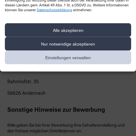
Einwilligung zur Nutzung dieser Dienste auch der Verarbeitung Ihrer Daten in
diesen Ländern gem. Artikel 49 Abs. 1 lit. a DSGVO zu. Weitere Informationen
info@paradies-apotheke-andernach.de
können Sie unserer
Datenschutzerklärung
entnehmen.
Telefon
Alle akzeptieren
02632-43413
Post
Nur notwendige akzeptieren
Einstellungen verwalten
Paradies Apotheke
Dr. Ulrich Kuhl
Bahnhofstr. 35
56626
Andernach
Sonstige Hinweise zur Bewerbung
Bitte geben Sie bei Ihrer Bewerbung Ihre Gehaltsvorstellung und
den frühest möglichen Eintrittstermin an.