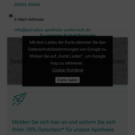
02632-43443
E-Mail-Adresse
info@paradies-apotheke-andernach.de
Zu unserem Kontaktformular
Mit dem Laden der Karte stimmen Sie den
Datenschutzbestimmungen von Google zu.
Klicken Sie auf „Karte Laden“, um Google
Paradies Apotheke, Bahnhofstr. 35, 56626 Andernach
map zu aktivieren.
Cookie-Richtlinie
Karte laden
Melden Sie sich hier an und sichern Sie sich
Ihren 10% Gutschein* für unsere Apotheke