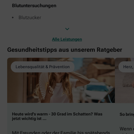
Blutuntersuchungen
Blutzucker
Alle Leistungen
Gesundheitstipps aus unserem Ratgeber
Lebensqualität & Prävention
Herz,
Heute wird’s warm - 30 Grad im Schatten? Was
So brin
jetzt wichtig ist …
Wenn d
Mit Freunden oder der Familie bis spätabends