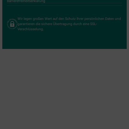
Barrierefreiheitserklärung
Wir legen großen Wert auf den Schutz Ihrer persönlichen Daten und
garantieren die sichere Übertragung durch eine SSL-
Verschlüsselung.