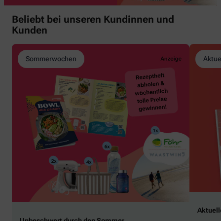
Beliebt bei unseren Kundinnen und
Kunden
Sommerwochen
Aktue
Aktuel
Unbeschwert durch den Sommer